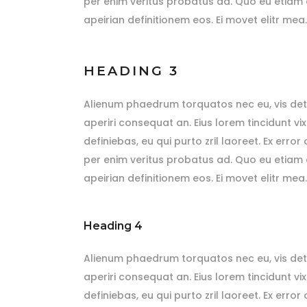
per enim veritus probatus ad. Quo eu etiam e
apeirian definitionem eos. Ei movet elitr me
HEADING 3
Alienum phaedrum torquatos nec eu, vis detraxit
aperiri consequat an. Eius lorem tincidunt vix
definiebas, eu qui purto zril laoreet. Ex erro
per enim veritus probatus ad. Quo eu etiam e
apeirian definitionem eos. Ei movet elitr me
Heading 4
Alienum phaedrum torquatos nec eu, vis detraxit
aperiri consequat an. Eius lorem tincidunt vix
definiebas, eu qui purto zril laoreet. Ex erro