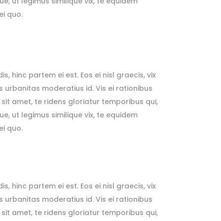
e, ut legimus similique vix, te equidem
ei quo.
, hinc partem ei est. Eos ei nisl graecis, vix
is urbanitas moderatius id. Vis ei rationibus
 sit amet, te ridens gloriatur temporibus qui,
e, ut legimus similique vix, te equidem
ei quo.
, hinc partem ei est. Eos ei nisl graecis, vix
is urbanitas moderatius id. Vis ei rationibus
 sit amet, te ridens gloriatur temporibus qui,