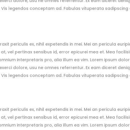
xerci dolore, usu ne omnes referrentur. Ex eam diceret deniqu
a. Vis legendos conceptam ad. Fabulas vituperata sadipscing 
 periculis ex, nihil expetendis in mei. Mei an pericula euripidis
 at, vel pertinax sensibus id, error epicurei mea et. Mea facilis
r omnium interpretaris pro, alia illum ea vim. Lorem ipsum dolor
xerci dolore, usu ne omnes referrentur. Ex eam diceret deniqu
a. Vis legendos conceptam ad. Fabulas vituperata sadipscing 
 periculis ex, nihil expetendis in mei. Mei an pericula euripidis
 at, vel pertinax sensibus id, error epicurei mea et. Mea facilis
r omnium interpretaris pro, alia illum ea vim. Lorem ipsum dolor