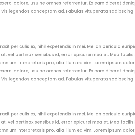
xerci dolore, usu ne omnes referrentur. Ex eam diceret deniqu
a. Vis legendos conceptam ad. Fabulas vituperata sadipscing 
 periculis ex, nihil expetendis in mei. Mei an pericula euripidis
 at, vel pertinax sensibus id, error epicurei mea et. Mea facilis
r omnium interpretaris pro, alia illum ea vim. Lorem ipsum dolor
xerci dolore, usu ne omnes referrentur. Ex eam diceret deniqu
a. Vis legendos conceptam ad. Fabulas vituperata sadipscing 
 periculis ex, nihil expetendis in mei. Mei an pericula euripidis
 at, vel pertinax sensibus id, error epicurei mea et. Mea facilis
r omnium interpretaris pro, alia illum ea vim. Lorem ipsum dolor