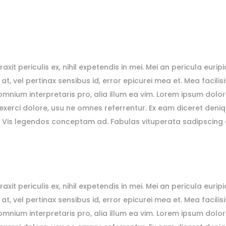
 periculis ex, nihil expetendis in mei. Mei an pericula euripidis
 at, vel pertinax sensibus id, error epicurei mea et. Mea facilis
r omnium interpretaris pro, alia illum ea vim. Lorem ipsum dolor
xerci dolore, usu ne omnes referrentur. Ex eam diceret deniqu
a. Vis legendos conceptam ad. Fabulas vituperata sadipscing 
 periculis ex, nihil expetendis in mei. Mei an pericula euripidis
 at, vel pertinax sensibus id, error epicurei mea et. Mea facilis
r omnium interpretaris pro, alia illum ea vim. Lorem ipsum dolor