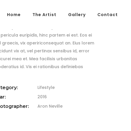
Home
The Artist
Gallery
Contact
ienum phaedrum torquatos nec eu, vis
raxit periculis ex, nihil expetendis in mei. Mei
pericula euripidis, hinc partem ei est. Eos ei
sl graecis, vix apeririconsequat an. Eius lorem
cidunt vix at, vel pertinax sensibus id, error
icurei mea et. Mea facilisis urbanitas
deratius id. Vis ei rationibus definiebas
Lifestyle
tegory:
2016
ar:
Aron Neville
otographer: