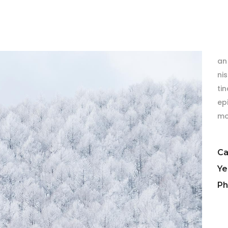
Al
det
an 
ni
tin
ep
mo
Ca
Ye
Ph